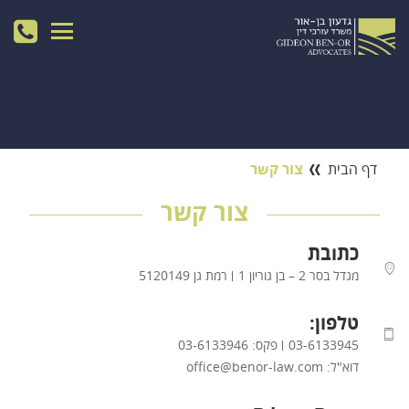
דף הבית
צור קשר
צור קשר
כתובת
מגדל בסר 2 – בן גוריון 1
רמת גן 5120149
טלפון:
03-6133945
פקס: 03-6133946
דוא"ל:
office@benor-law.com